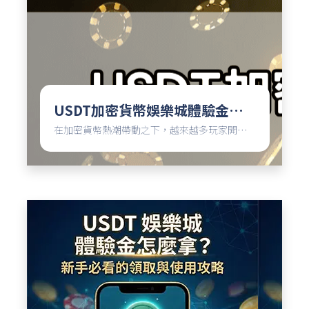
USDT加密貨幣娛樂城體驗金真
在加密貨幣熱潮帶動之下，越來越多玩家開始
能出金嗎？實測流程與安全分析
關注 USDT娛樂城，而其中最受矚目的功能就是
報告
USDT娛樂城體驗金。許多平台主打只要完成註
冊即可領取免費體驗金，甚至聲稱可以直接出
金，引發大量討論。本文將以專業角度深入解
析 USDT娛樂城體驗金是否真的能出金，並透過
實測流程、平台可信度與風險評估，讓你全面
了解 USDT娛樂城的安全性。特別是市場上頗受
關注的 usdt優塔娛樂城，其體驗金政策更是玩
家重點觀察對象，本篇也將一併分析。