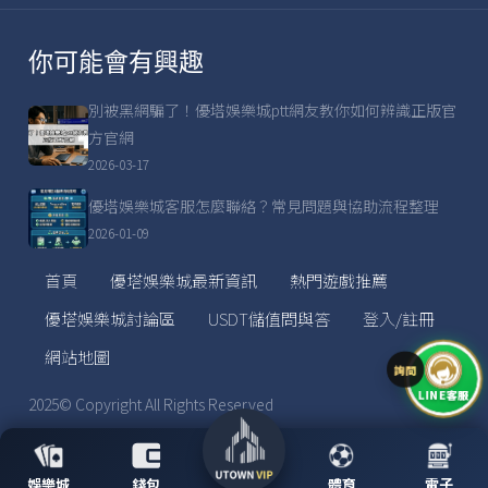
你可能會有興趣
別被黑網騙了！優塔娛樂城ptt網友教你如何辨識正版官
方官網
2026-03-17
優塔娛樂城客服怎麼聯絡？常見問題與協助流程整理
2026-01-09
首頁
優塔娛樂城最新資訊
熱門遊戲推薦
優塔娛樂城討論區
USDT儲值問與答
登入/註冊
網站地圖
LINE客服
2025© Copyright All Rights Reserved
娛樂城
錢包
體育
電子