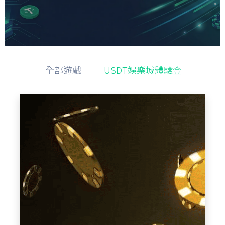
全部遊戲
USDT娛樂城體驗金