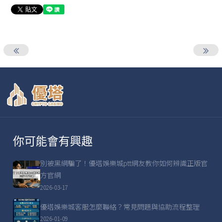
你可能會有興趣
別被黑網騙了！優塔娛樂城ptt網友教你如何辨識正版官
方官網
2026-03-17
優塔娛樂城客服怎麼聯絡？常見問題與協助流程整理
2026-01-09