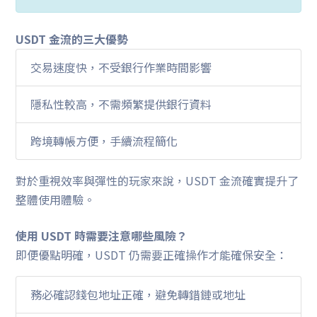
USDT 金流的三大優勢
交易速度快，不受銀行作業時間影響
隱私性較高，不需頻繁提供銀行資料
跨境轉帳方便，手續流程簡化
對於重視效率與彈性的玩家來說，USDT 金流確實提升了
整體使用體驗。
使用 USDT 時需要注意哪些風險？
即便優點明確，USDT 仍需要正確操作才能確保安全：
務必確認錢包地址正確，避免轉錯鏈或地址