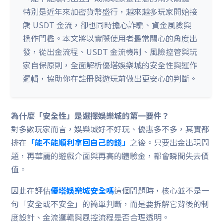
特別是近年來加密貨幣盛行，越來越多玩家開始接
觸 USDT 金流，卻也同時擔心詐騙、資金風險與
操作門檻。本文將以實際使用者最常關心的角度出
發，從出金流程、USDT 金流機制、風險控管與玩
家自保原則，全面解析優塔娛樂城的安全性與運作
邏輯，協助你在註冊與遊玩前做出更安心的判斷。
為什麼「安全性」是選擇娛樂城的第一要件？
對多數玩家而言，娛樂城好不好玩、優惠多不多，其實都
排在
「能不能順利拿回自己的錢」
之後。只要出金出現問
題，再華麗的遊戲介面與再高的體驗金，都會瞬間失去價
值。
因此在評估
優塔娛樂城安全嗎
這個問題時，核心並不是一
句「安全或不安全」的簡單判斷，而是要拆解它背後的制
度設計、金流邏輯與風控流程是否合理透明。